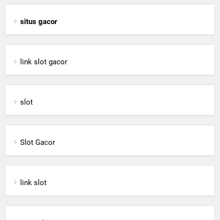
situs gacor
link slot gacor
slot
Slot Gacor
link slot