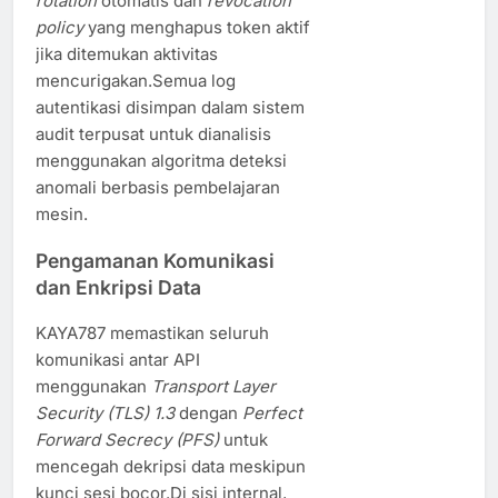
rotation
otomatis dan
revocation
policy
yang menghapus token aktif
jika ditemukan aktivitas
mencurigakan.Semua log
autentikasi disimpan dalam sistem
audit terpusat untuk dianalisis
menggunakan algoritma deteksi
anomali berbasis pembelajaran
mesin.
Pengamanan Komunikasi
dan Enkripsi Data
KAYA787 memastikan seluruh
komunikasi antar API
menggunakan
Transport Layer
Security (TLS) 1.3
dengan
Perfect
Forward Secrecy (PFS)
untuk
mencegah dekripsi data meskipun
kunci sesi bocor.Di sisi internal,