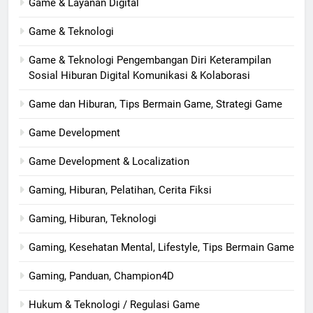
Game & Layanan Digital
Game & Teknologi
Game & Teknologi Pengembangan Diri Keterampilan
Sosial Hiburan Digital Komunikasi & Kolaborasi
Game dan Hiburan, Tips Bermain Game, Strategi Game
Game Development
Game Development & Localization
Gaming, Hiburan, Pelatihan, Cerita Fiksi
Gaming, Hiburan, Teknologi
Gaming, Kesehatan Mental, Lifestyle, Tips Bermain Game
Gaming, Panduan, Champion4D
Hukum & Teknologi / Regulasi Game