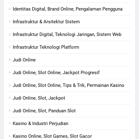
Identitas Digital, Brand Online, Pengalaman Pengguna
Infrastruktur & Arsitektur Sistem
Infrastruktur Digital, Teknologi Jaringan, Sistem Web
Infrastruktur Teknologi Platform
Judi Online
Judi Online, Slot Online, Jackpot Progresif
Judi Online, Slot Online, Tips & Trik, Permainan Kasino
Judi Online, Slot, Jackpot
Judi Online, Slot, Panduan Slot
Kasino & Industri Perjudian
Kasino Online, Slot Games, Slot Gacor