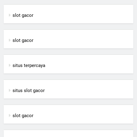
slot gacor
slot gacor
situs terpercaya
situs slot gacor
slot gacor