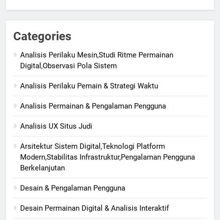
Categories
Analisis Perilaku Mesin,Studi Ritme Permainan
Digital,Observasi Pola Sistem
Analisis Perilaku Pemain & Strategi Waktu
Analisis Permainan & Pengalaman Pengguna
Analisis UX Situs Judi
Arsitektur Sistem Digital,Teknologi Platform
Modern,Stabilitas Infrastruktur,Pengalaman Pengguna
Berkelanjutan
Desain & Pengalaman Pengguna
Desain Permainan Digital & Analisis Interaktif