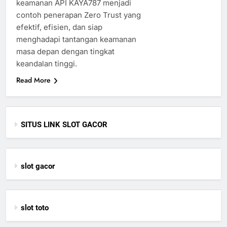
keamanan API KAYA787 menjadi
contoh penerapan Zero Trust yang
efektif, efisien, dan siap
menghadapi tantangan keamanan
masa depan dengan tingkat
keandalan tinggi.
Read More
SITUS LINK SLOT GACOR
slot gacor
slot toto