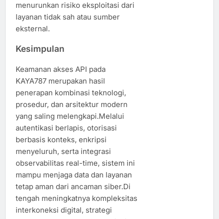
menurunkan risiko eksploitasi dari
layanan tidak sah atau sumber
eksternal.
Kesimpulan
Keamanan akses API pada
KAYA787 merupakan hasil
penerapan kombinasi teknologi,
prosedur, dan arsitektur modern
yang saling melengkapi.Melalui
autentikasi berlapis, otorisasi
berbasis konteks, enkripsi
menyeluruh, serta integrasi
observabilitas real-time, sistem ini
mampu menjaga data dan layanan
tetap aman dari ancaman siber.Di
tengah meningkatnya kompleksitas
interkoneksi digital, strategi