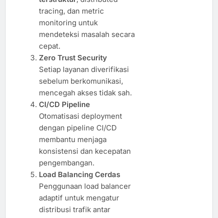
tracing, dan metric
monitoring untuk
mendeteksi masalah secara
cepat.
Zero Trust Security
Setiap layanan diverifikasi
sebelum berkomunikasi,
mencegah akses tidak sah.
CI/CD Pipeline
Otomatisasi deployment
dengan pipeline CI/CD
membantu menjaga
konsistensi dan kecepatan
pengembangan.
Load Balancing Cerdas
Penggunaan load balancer
adaptif untuk mengatur
distribusi trafik antar