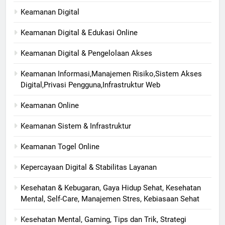
Keamanan Digital
Keamanan Digital & Edukasi Online
Keamanan Digital & Pengelolaan Akses
Keamanan Informasi,Manajemen Risiko,Sistem Akses
Digital,Privasi Pengguna,Infrastruktur Web
Keamanan Online
Keamanan Sistem & Infrastruktur
Keamanan Togel Online
Kepercayaan Digital & Stabilitas Layanan
Kesehatan & Kebugaran, Gaya Hidup Sehat, Kesehatan
Mental, Self-Care, Manajemen Stres, Kebiasaan Sehat
Kesehatan Mental, Gaming, Tips dan Trik, Strategi