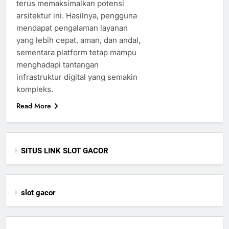
terus memaksimalkan potensi
arsitektur ini. Hasilnya, pengguna
mendapat pengalaman layanan
yang lebih cepat, aman, dan andal,
sementara platform tetap mampu
menghadapi tantangan
infrastruktur digital yang semakin
kompleks.
Read More
SITUS LINK SLOT GACOR
slot gacor