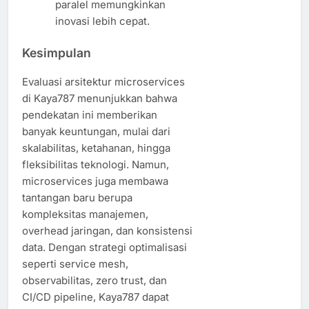
paralel memungkinkan
inovasi lebih cepat.
Kesimpulan
Evaluasi arsitektur microservices
di Kaya787 menunjukkan bahwa
pendekatan ini memberikan
banyak keuntungan, mulai dari
skalabilitas, ketahanan, hingga
fleksibilitas teknologi. Namun,
microservices juga membawa
tantangan baru berupa
kompleksitas manajemen,
overhead jaringan, dan konsistensi
data. Dengan strategi optimalisasi
seperti service mesh,
observabilitas, zero trust, dan
CI/CD pipeline, Kaya787 dapat