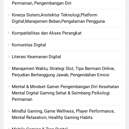
Permainan, Pengembangan Diri
Kinerja Sistem,Arsitektur Teknologi,Platform
Digital,Manajemen Beban,Pengalaman Pengguna
Kompatibilitas dan Akses Perangkat
Komunitas Digital
Literasi Keamanan Digital
Manajemen Waktu, Strategi Slot, Tips Bermain Online,
Perjudian Bertanggung Jawab, Pengendalian Emosi
Mental & Mindset Gamer Pengembangan Diri Kesehatan
Mental Digital Gaming Sehat & Seimbang Psikologi
Permainan
Mindful Gaming, Game Wellness, Player Performance,
Mental Relaxation, Healthy Gaming Habits