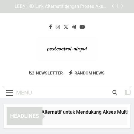
Skip
KAYA787 Alternatif dengan Sistem Halaman yang
to
Ringan dan Adaptif
content
Cara Mengatasi KAYA787 Alternatif yang Kembali
ke Halaman Awal
EDWINSLOT Link Alternatif untuk Mendukung
Akses Multi-Perangkat
LEBAH4D Link Alternatif dengan Proses Akses
yang Ringkas
KAYA787 Alternatif dengan Sistem Halaman yang
Ringan dan Adaptif
Pest Control Al
Pest Control Al Riyadh Memberikan
Cara Mengatasi KAYA787 Alternatif yang Kembali
NEWSLETTER
RANDOM NEWS
Riyadh
ke Halaman Awal
Layanan Pengendalian Hama Profesional
Untuk Melindungi Rumah Dan Bisnis Anda.
MENU
WINSLOT Link Alternatif untuk Mendukung Akses Multi-Peran
HEADLINES
Weeks Ago