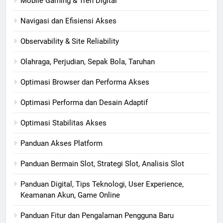
Mobile Gaming & Tren Digital
Navigasi dan Efisiensi Akses
Observability & Site Reliability
Olahraga, Perjudian, Sepak Bola, Taruhan
Optimasi Browser dan Performa Akses
Optimasi Performa dan Desain Adaptif
Optimasi Stabilitas Akses
Panduan Akses Platform
Panduan Bermain Slot, Strategi Slot, Analisis Slot
Panduan Digital, Tips Teknologi, User Experience,
Keamanan Akun, Game Online
Panduan Fitur dan Pengalaman Pengguna Baru