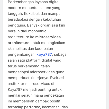
Perkembangan layanan digital
modern menuntut sistem yang
tangguh, fleksibel, dan mampu
beradaptasi dengan kebutuhan
pengguna. Banyak organisasi kini
beralih dari monolithic
architecture ke
microservices
architecture
untuk meningkatkan
skalabilitas dan kecepatan
pengembangan.
kaya787
, sebagai
salah satu platform digital yang
terus berkembang, telah
mengadopsi microservices guna
memperkuat kinerjanya. Evaluasi
arsitektur microservices di
Kaya787 menjadi penting untuk
menilai sejauh mana pendekatan
ini memberikan dampak positif
terhadap performa, keamanan, dan