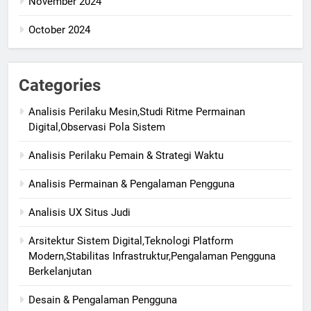
November 2024
October 2024
Categories
Analisis Perilaku Mesin,Studi Ritme Permainan
Digital,Observasi Pola Sistem
Analisis Perilaku Pemain & Strategi Waktu
Analisis Permainan & Pengalaman Pengguna
Analisis UX Situs Judi
Arsitektur Sistem Digital,Teknologi Platform
Modern,Stabilitas Infrastruktur,Pengalaman Pengguna
Berkelanjutan
Desain & Pengalaman Pengguna