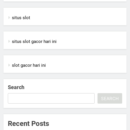
situs slot
situs slot gacor hari ini
slot gacor hari ini
Search
SEARCH
Recent Posts