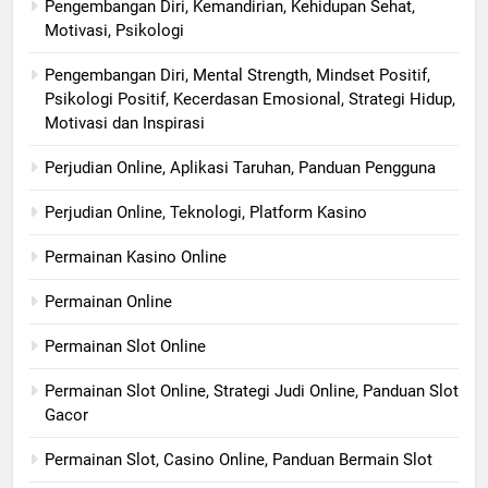
Pengembangan Diri, Kemandirian, Kehidupan Sehat,
Motivasi, Psikologi
Pengembangan Diri, Mental Strength, Mindset Positif,
Psikologi Positif, Kecerdasan Emosional, Strategi Hidup,
Motivasi dan Inspirasi
Perjudian Online, Aplikasi Taruhan, Panduan Pengguna
Perjudian Online, Teknologi, Platform Kasino
Permainan Kasino Online
Permainan Online
Permainan Slot Online
Permainan Slot Online, Strategi Judi Online, Panduan Slot
Gacor
Permainan Slot, Casino Online, Panduan Bermain Slot