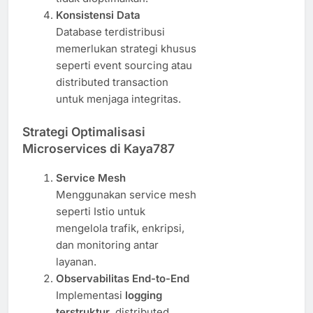
Konsistensi Data
Database terdistribusi
memerlukan strategi khusus
seperti event sourcing atau
distributed transaction
untuk menjaga integritas.
Strategi Optimalisasi
Microservices di Kaya787
Service Mesh
Menggunakan service mesh
seperti Istio untuk
mengelola trafik, enkripsi,
dan monitoring antar
layanan.
Observabilitas End-to-End
Implementasi
logging
terstruktur
, distributed