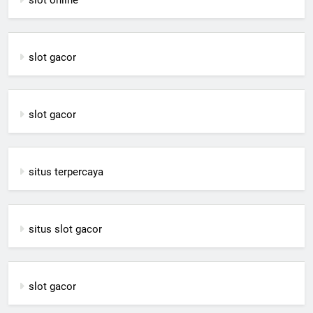
slot gacor
slot gacor
situs terpercaya
situs slot gacor
slot gacor