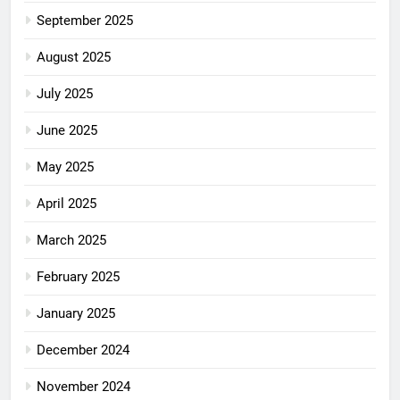
September 2025
August 2025
July 2025
June 2025
May 2025
April 2025
March 2025
February 2025
January 2025
December 2024
November 2024