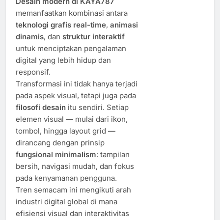
Desain modern di KAYA787
memanfaatkan kombinasi antara
teknologi grafis real-time
,
animasi
dinamis
, dan
struktur interaktif
untuk menciptakan pengalaman
digital yang lebih hidup dan
responsif.
Transformasi ini tidak hanya terjadi
pada aspek visual, tetapi juga pada
filosofi desain
itu sendiri. Setiap
elemen visual — mulai dari ikon,
tombol, hingga layout grid —
dirancang dengan prinsip
fungsional minimalism
: tampilan
bersih, navigasi mudah, dan fokus
pada kenyamanan pengguna.
Tren semacam ini mengikuti arah
industri digital global di mana
efisiensi visual dan interaktivitas