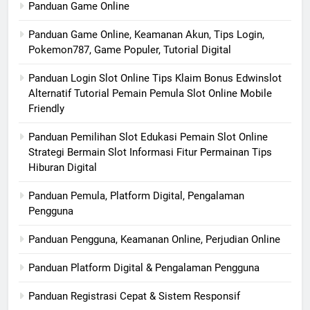
Panduan Game Online
Panduan Game Online, Keamanan Akun, Tips Login,
Pokemon787, Game Populer, Tutorial Digital
Panduan Login Slot Online Tips Klaim Bonus Edwinslot
Alternatif Tutorial Pemain Pemula Slot Online Mobile
Friendly
Panduan Pemilihan Slot Edukasi Pemain Slot Online
Strategi Bermain Slot Informasi Fitur Permainan Tips
Hiburan Digital
Panduan Pemula, Platform Digital, Pengalaman
Pengguna
Panduan Pengguna, Keamanan Online, Perjudian Online
Panduan Platform Digital & Pengalaman Pengguna
Panduan Registrasi Cepat & Sistem Responsif