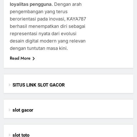
loyalitas pengguna
. Dengan arah
pengembangan yang terus
berorientasi pada inovasi, KAYA787
berhasil menempatkan diri sebagai
representasi nyata dari evolusi
desain digital modern yang relevan
dengan tuntutan masa kini.
Read More
SITUS LINK SLOT GACOR
slot gacor
slot toto