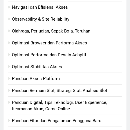
Navigasi dan Efisiensi Akses
Observability & Site Reliability
Olahraga, Perjudian, Sepak Bola, Taruhan
Optimasi Browser dan Performa Akses
Optimasi Performa dan Desain Adaptif
Optimasi Stabilitas Akses
Panduan Akses Platform
Panduan Bermain Slot, Strategi Slot, Analisis Slot
Panduan Digital, Tips Teknologi, User Experience,
Keamanan Akun, Game Online
Panduan Fitur dan Pengalaman Pengguna Baru