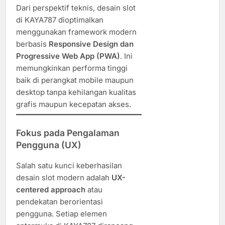
Dari perspektif teknis, desain slot
di KAYA787 dioptimalkan
menggunakan framework modern
berbasis
Responsive Design dan
Progressive Web App (PWA)
. Ini
memungkinkan performa tinggi
baik di perangkat mobile maupun
desktop tanpa kehilangan kualitas
grafis maupun kecepatan akses.
Fokus pada Pengalaman
Pengguna (UX)
Salah satu kunci keberhasilan
desain slot modern adalah
UX-
centered approach
atau
pendekatan berorientasi
pengguna. Setiap elemen