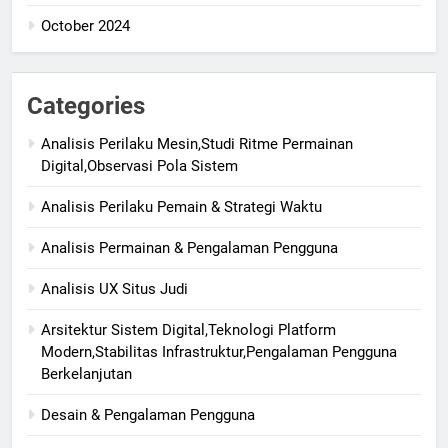
October 2024
Categories
Analisis Perilaku Mesin,Studi Ritme Permainan
Digital,Observasi Pola Sistem
Analisis Perilaku Pemain & Strategi Waktu
Analisis Permainan & Pengalaman Pengguna
Analisis UX Situs Judi
Arsitektur Sistem Digital,Teknologi Platform
Modern,Stabilitas Infrastruktur,Pengalaman Pengguna
Berkelanjutan
Desain & Pengalaman Pengguna