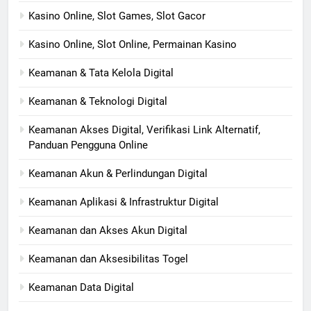
Kasino Online, Slot Games, Slot Gacor
Kasino Online, Slot Online, Permainan Kasino
Keamanan & Tata Kelola Digital
Keamanan & Teknologi Digital
Keamanan Akses Digital, Verifikasi Link Alternatif,
Panduan Pengguna Online
Keamanan Akun & Perlindungan Digital
Keamanan Aplikasi & Infrastruktur Digital
Keamanan dan Akses Akun Digital
Keamanan dan Aksesibilitas Togel
Keamanan Data Digital