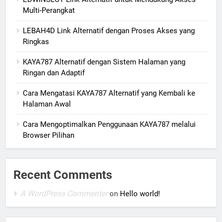
Multi-Perangkat
LEBAH4D Link Alternatif dengan Proses Akses yang
Ringkas
KAYA787 Alternatif dengan Sistem Halaman yang
Ringan dan Adaptif
Cara Mengatasi KAYA787 Alternatif yang Kembali ke
Halaman Awal
Cara Mengoptimalkan Penggunaan KAYA787 melalui
Browser Pilihan
Recent Comments
A WordPress Commenter
on
Hello world!