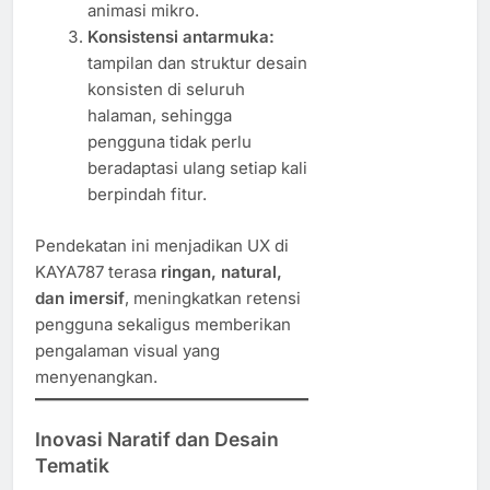
animasi mikro.
Konsistensi antarmuka:
tampilan dan struktur desain
konsisten di seluruh
halaman, sehingga
pengguna tidak perlu
beradaptasi ulang setiap kali
berpindah fitur.
Pendekatan ini menjadikan UX di
KAYA787 terasa
ringan, natural,
dan imersif
, meningkatkan retensi
pengguna sekaligus memberikan
pengalaman visual yang
menyenangkan.
Inovasi Naratif dan Desain
Tematik