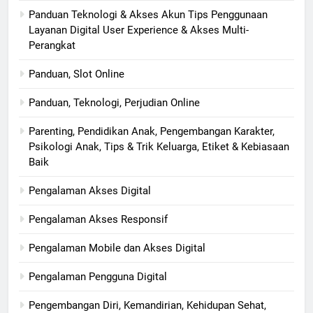
Panduan Teknologi & Akses Akun Tips Penggunaan
Layanan Digital User Experience & Akses Multi-
Perangkat
Panduan, Slot Online
Panduan, Teknologi, Perjudian Online
Parenting, Pendidikan Anak, Pengembangan Karakter,
Psikologi Anak, Tips & Trik Keluarga, Etiket & Kebiasaan
Baik
Pengalaman Akses Digital
Pengalaman Akses Responsif
Pengalaman Mobile dan Akses Digital
Pengalaman Pengguna Digital
Pengembangan Diri, Kemandirian, Kehidupan Sehat,