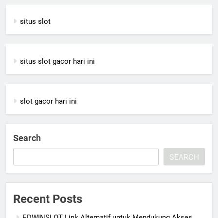
situs slot
situs slot gacor hari ini
slot gacor hari ini
Search
SEARCH
Recent Posts
EDWINSLOT Link Alternatif untuk Mendukung Akses