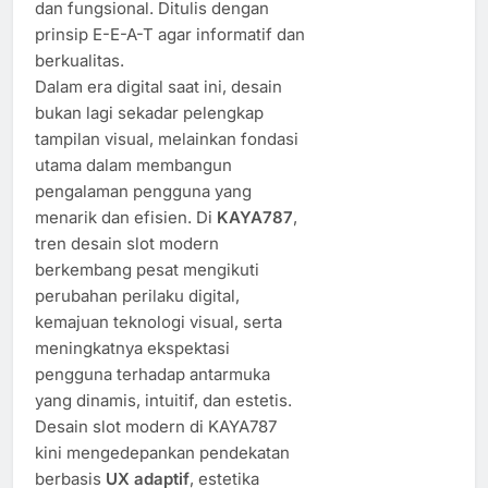
dan fungsional. Ditulis dengan
prinsip E-E-A-T agar informatif dan
berkualitas.
Dalam era digital saat ini, desain
bukan lagi sekadar pelengkap
tampilan visual, melainkan fondasi
utama dalam membangun
pengalaman pengguna yang
menarik dan efisien. Di
KAYA787
,
tren desain slot modern
berkembang pesat mengikuti
perubahan perilaku digital,
kemajuan teknologi visual, serta
meningkatnya ekspektasi
pengguna terhadap antarmuka
yang dinamis, intuitif, dan estetis.
Desain slot modern di KAYA787
kini mengedepankan pendekatan
berbasis
UX adaptif
, estetika