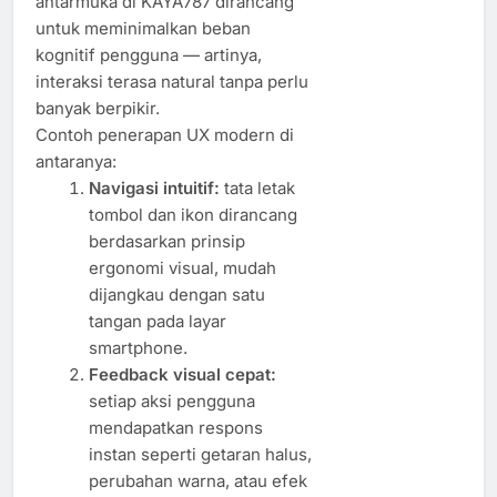
antarmuka di KAYA787 dirancang
untuk meminimalkan beban
kognitif pengguna — artinya,
interaksi terasa natural tanpa perlu
banyak berpikir.
Contoh penerapan UX modern di
antaranya:
Navigasi intuitif:
tata letak
tombol dan ikon dirancang
berdasarkan prinsip
ergonomi visual, mudah
dijangkau dengan satu
tangan pada layar
smartphone.
Feedback visual cepat:
setiap aksi pengguna
mendapatkan respons
instan seperti getaran halus,
perubahan warna, atau efek