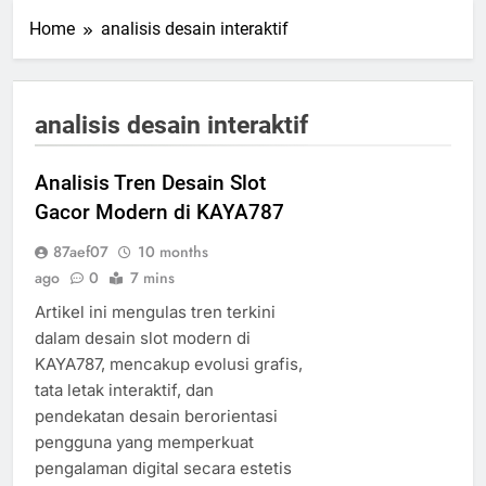
Home
analisis desain interaktif
analisis desain interaktif
Analisis Tren Desain Slot
Gacor Modern di KAYA787
87aef07
10 months
ago
0
7 mins
Artikel ini mengulas tren terkini
dalam desain slot modern di
KAYA787, mencakup evolusi grafis,
tata letak interaktif, dan
pendekatan desain berorientasi
pengguna yang memperkuat
pengalaman digital secara estetis