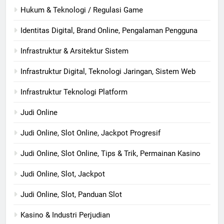
Hukum & Teknologi / Regulasi Game
Identitas Digital, Brand Online, Pengalaman Pengguna
Infrastruktur & Arsitektur Sistem
Infrastruktur Digital, Teknologi Jaringan, Sistem Web
Infrastruktur Teknologi Platform
Judi Online
Judi Online, Slot Online, Jackpot Progresif
Judi Online, Slot Online, Tips & Trik, Permainan Kasino
Judi Online, Slot, Jackpot
Judi Online, Slot, Panduan Slot
Kasino & Industri Perjudian