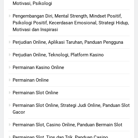
Motivasi, Psikologi
Pengembangan Diri, Mental Strength, Mindset Positif,
Psikologi Positif, Kecerdasan Emosional, Strategi Hidup,
Motivasi dan Inspirasi
Perjudian Online, Aplikasi Taruhan, Panduan Pengguna
Perjudian Online, Teknologi, Platform Kasino
Permainan Kasino Online
Permainan Online
Permainan Slot Online
Permainan Slot Online, Strategi Judi Online, Panduan Slot
Gacor
Permainan Slot, Casino Online, Panduan Bermain Slot
Permainan Slot, Tips dan Trik, Panduan Casino