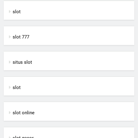
slot
slot 777
situs slot
slot
slot online
slot gacor