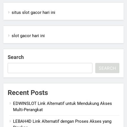
situs slot gacor hari ini
slot gacor hari ini
Search
SEARCH
Recent Posts
EDWINSLOT Link Alternatif untuk Mendukung Akses
Multi-Perangkat
LEBAH4D Link Alternatif dengan Proses Akses yang