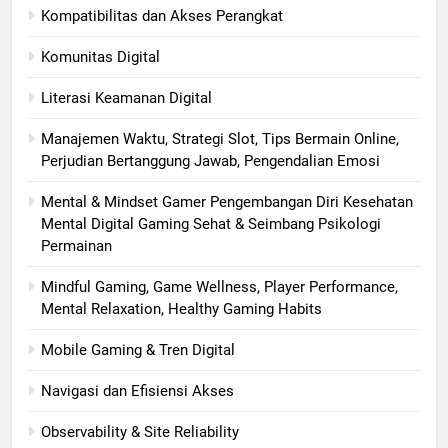
Kompatibilitas dan Akses Perangkat
Komunitas Digital
Literasi Keamanan Digital
Manajemen Waktu, Strategi Slot, Tips Bermain Online,
Perjudian Bertanggung Jawab, Pengendalian Emosi
Mental & Mindset Gamer Pengembangan Diri Kesehatan
Mental Digital Gaming Sehat & Seimbang Psikologi
Permainan
Mindful Gaming, Game Wellness, Player Performance,
Mental Relaxation, Healthy Gaming Habits
Mobile Gaming & Tren Digital
Navigasi dan Efisiensi Akses
Observability & Site Reliability