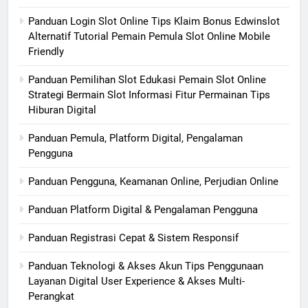
Panduan Login Slot Online Tips Klaim Bonus Edwinslot
Alternatif Tutorial Pemain Pemula Slot Online Mobile
Friendly
Panduan Pemilihan Slot Edukasi Pemain Slot Online
Strategi Bermain Slot Informasi Fitur Permainan Tips
Hiburan Digital
Panduan Pemula, Platform Digital, Pengalaman
Pengguna
Panduan Pengguna, Keamanan Online, Perjudian Online
Panduan Platform Digital & Pengalaman Pengguna
Panduan Registrasi Cepat & Sistem Responsif
Panduan Teknologi & Akses Akun Tips Penggunaan
Layanan Digital User Experience & Akses Multi-
Perangkat