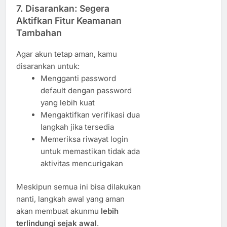
7. Disarankan: Segera
Aktifkan Fitur Keamanan
Tambahan
Agar akun tetap aman, kamu
disarankan untuk:
Mengganti password
default dengan password
yang lebih kuat
Mengaktifkan verifikasi dua
langkah jika tersedia
Memeriksa riwayat login
untuk memastikan tidak ada
aktivitas mencurigakan
Meskipun semua ini bisa dilakukan
nanti, langkah awal yang aman
akan membuat akunmu
lebih
terlindungi sejak awal
.