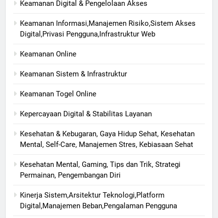
Keamanan Digital & Pengelolaan Akses
Keamanan Informasi,Manajemen Risiko,Sistem Akses
Digital,Privasi Pengguna,Infrastruktur Web
Keamanan Online
Keamanan Sistem & Infrastruktur
Keamanan Togel Online
Kepercayaan Digital & Stabilitas Layanan
Kesehatan & Kebugaran, Gaya Hidup Sehat, Kesehatan
Mental, Self-Care, Manajemen Stres, Kebiasaan Sehat
Kesehatan Mental, Gaming, Tips dan Trik, Strategi
Permainan, Pengembangan Diri
Kinerja Sistem,Arsitektur Teknologi,Platform
Digital,Manajemen Beban,Pengalaman Pengguna