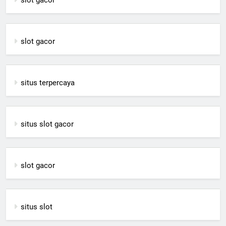
slot gacor
situs terpercaya
situs slot gacor
slot gacor
situs slot