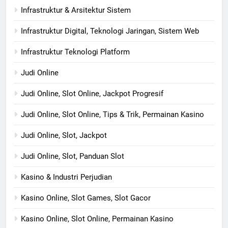
Infrastruktur & Arsitektur Sistem
Infrastruktur Digital, Teknologi Jaringan, Sistem Web
Infrastruktur Teknologi Platform
Judi Online
Judi Online, Slot Online, Jackpot Progresif
Judi Online, Slot Online, Tips & Trik, Permainan Kasino
Judi Online, Slot, Jackpot
Judi Online, Slot, Panduan Slot
Kasino & Industri Perjudian
Kasino Online, Slot Games, Slot Gacor
Kasino Online, Slot Online, Permainan Kasino