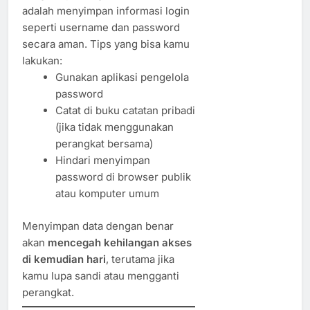
adalah menyimpan informasi login
seperti username dan password
secara aman. Tips yang bisa kamu
lakukan:
Gunakan aplikasi pengelola
password
Catat di buku catatan pribadi
(jika tidak menggunakan
perangkat bersama)
Hindari menyimpan
password di browser publik
atau komputer umum
Menyimpan data dengan benar
akan
mencegah kehilangan akses
di kemudian hari
, terutama jika
kamu lupa sandi atau mengganti
perangkat.