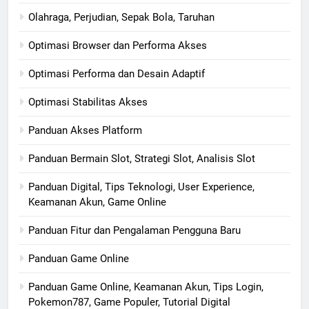
Olahraga, Perjudian, Sepak Bola, Taruhan
Optimasi Browser dan Performa Akses
Optimasi Performa dan Desain Adaptif
Optimasi Stabilitas Akses
Panduan Akses Platform
Panduan Bermain Slot, Strategi Slot, Analisis Slot
Panduan Digital, Tips Teknologi, User Experience,
Keamanan Akun, Game Online
Panduan Fitur dan Pengalaman Pengguna Baru
Panduan Game Online
Panduan Game Online, Keamanan Akun, Tips Login,
Pokemon787, Game Populer, Tutorial Digital