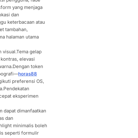
nsform yang menjaga
okasi dan
ggu keterbacaan atau
et tambahan,
rma halaman utama
n visual.Tema gelap
ontras, elevasi
 warna.Dengan token
ipografi—
horas88
ikuti preferensi OS,
na.Pendekatan
cepat eksperimen
m dapat dimanfaatkan
tas dan
hlight minimalis boleh
 seperti formulir