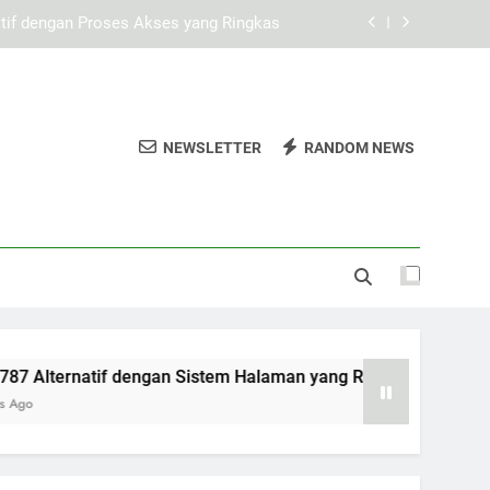
tif dengan Proses Akses yang Ringkas
stem Halaman yang Ringan dan Adaptif
ernatif yang Kembali ke Halaman Awal
NEWSLETTER
RANDOM NEWS
ntuk Mendukung Akses Multi-Perangkat
tif dengan Proses Akses yang Ringkas
onal Untuk Melindungi Rumah Dan Bisnis Anda.
stem Halaman yang Ringan dan Adaptif
ernatif yang Kembali ke Halaman Awal
if dengan Sistem Halaman yang Ringan dan Adaptif
Car
3 W