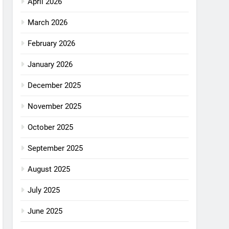
April 2026
March 2026
February 2026
January 2026
December 2025
November 2025
October 2025
September 2025
August 2025
July 2025
June 2025