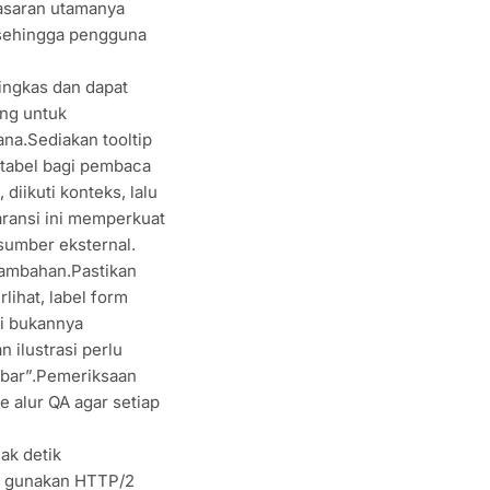
Sasaran utamanya
l sehingga pengguna
ingkas dan dapat
ang untuk
na.Sediakan tooltip
if tabel bagi pembaca
 diikuti konteks, lalu
ransi ini memperkuat
sumber eksternal.
 tambahan.Pastikan
lihat, label form
si bukannya
 ilustrasi perlu
mbar”.Pemeriksaan
 alur QA agar setiap
ak detik
, gunakan HTTP/2