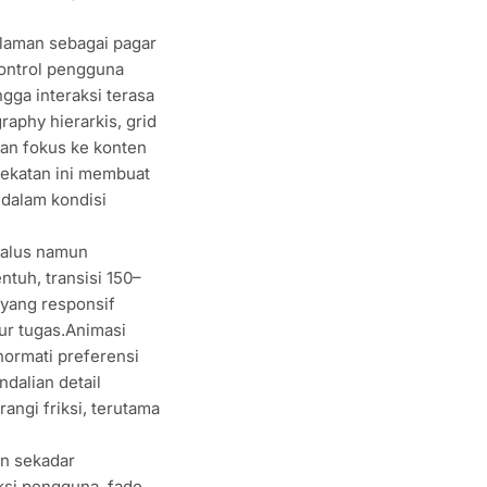
laman sebagai pagar
kontrol pengguna
gga interaksi terasa
aphy hierarkis, grid
an fokus ke konten
dekatan ini membuat
 dalam kondisi
halus namun
tuh, transisi 150–
 yang responsif
ur tugas.Animasi
hormati preferensi
dalian detail
ngi friksi, terutama
an sekadar
ksi pengguna, fade