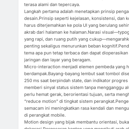
terasa alami dan tepercaya.
Langkah pertama adalah menetapkan prinsip penga
desain.Prinsip seperti kejelasan, konsistensi, dan 
harus diterjemahkan ke pola UI yang berulang sehin
akrab dari halaman ke halaman.Narasi visual—typogr
yang rapi, dan ruang putih yang cukup—mengarahk
penting sekaligus menurunkan beban kognitif.Pen
tema apa pun tetap terbaca dan dapat dioperasikan
jaringan dan layar yang beragam.
Micro-interaction menjadi elemen pembeda yang 
berdampak.Bayang-bayang lembut saat tombol disen
250 ms saat berpindah state, dan indikator progres
memberi sinyal status sistem tanpa mengganggu al
perlu hemat gerak, berorientasi tujuan, serta meng
“reduce motion” di tingkat sistem perangkat.Pengen
semacam ini meningkatkan rasa kendali dan mengura
di perangkat mobile.
Motion design yang bijak membantu orientasi, buk
dekorasi.Pergeseran konten yang mengikuti arah a