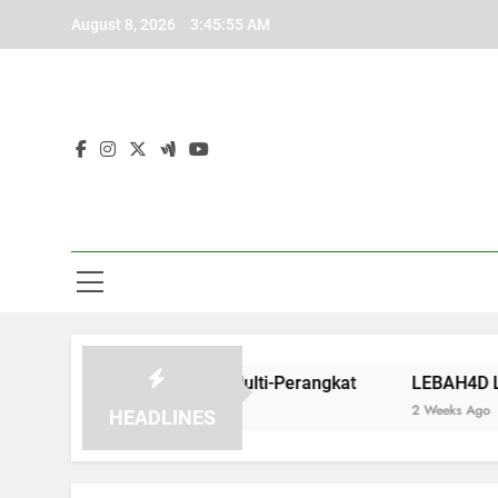
Skip
August 8, 2026
3:45:56 AM
to
content
Pes
Pest Cont
endukung Akses Multi-Perangkat
LEBAH4D Link Alternat
2 Weeks Ago
HEADLINES