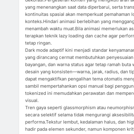
yang menenangkan saat data diperbarui, serta tra
kontinuitas spasial akan memperkuat pemahaman l
konteks.Hindari animasi berlebihan yang menggan
menambah waktu muat.Bila animasi memerlukan as
terapkan teknik lazy loading dan cache agar perfo
tetap ringan.
Dark mode adaptif kini menjadi standar kenyamana
yang dirancang cermat membutuhkan penyesuaian k
bayangan, dan warna status agar tetap ramah buta
desain yang konsisten—warna, jarak, radius, dan t
dapat mengaktifkan pengalihan tema otomatis meng
sambil mempertahankan opsi manual bagi penggu
tokenized ini memudahkan perawatan dan memper
visual.
Tren gaya seperti glassmorphism atau neumorphis
secara selektif selama tidak mengurangi aksesibili
performa.Tekstur lembut, kedalaman halus, dan hig
hadir pada elemen sekunder, namun komponen kritis