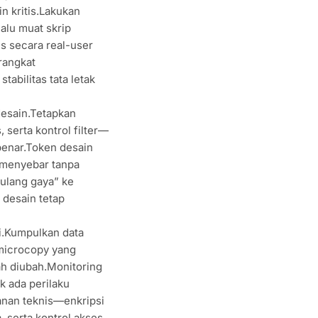
n kritis.Lakukan
lalu muat skrip
s secara real-user
rangkat
abilitas tata letak
desain.Tetapkan
 serta kontrol filter—
benar.Token desain
 menyebar tanpa
ulang gaya” ke
desain tetap
ksi.Kumpulkan data
 microcopy yang
ah diubah.Monitoring
k ada perilaku
nan teknis—enkripsi
, serta kontrol akses