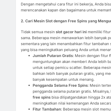
Dengan mengetahui cara fitur ini bekerja, Anda bis
merencanakan kapan dan bagaimana untuk memanf
2.
Cari Mesin Slot dengan Free Spins yang Meng
Tidak semua mesin
slot gacor hari ini
memiliki fitu
sama. Beberapa mesin menawarkan lebih banyak put
sementara yang lain menambahkan fitur tambahan
yang bisa meningkatkan peluang Anda untuk mena
Jumlah Putaran Gratis
: Mesin dengan fitur
f
menguntungkan akan memberi Anda lebih ban
untuk setiap pemicu scatter. Beberapa mesi
bahkan lebih banyak putaran gratis, yang me
banyak kesempatan untuk menang.
Pengganda Selama Free Spins
: Mesin tert
pengganda selama putaran gratis. Misalnya
free spins
bisa dilipatgandakan hingga 2x at
meningkatkan nilai kemenangan Anda secara 
Fitur Tambahan
: Beberapa mesin slot memu