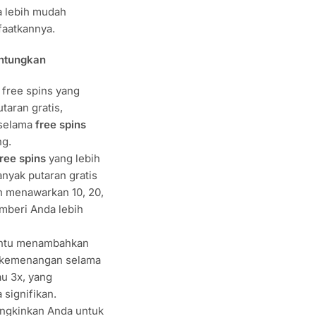
a lebih mudah
aatkannya.
untungkan
r free spins yang
aran gratis,
 selama
free spins
ng.
ree spins
yang lebih
yak putaran gratis
n menawarkan 10, 20,
mberi Anda lebih
entu menambahkan
, kemenangan selama
au 3x, yang
signifikan.
ngkinkan Anda untuk