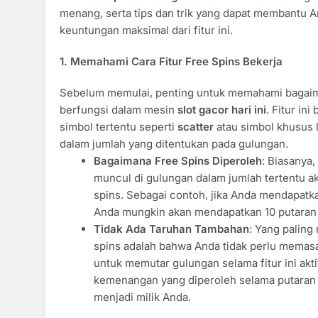
menang, serta tips dan trik yang dapat membantu 
keuntungan maksimal dari fitur ini.
1.
Memahami Cara Fitur Free Spins Bekerja
Sebelum memulai, penting untuk memahami baga
berfungsi dalam mesin
slot gacor hari ini
. Fitur ini
simbol tertentu seperti
scatter
atau simbol khusus 
dalam jumlah yang ditentukan pada gulungan.
Bagaimana Free Spins Diperoleh
: Biasanya,
muncul di gulungan dalam jumlah tertentu a
spins. Sebagai contoh, jika Anda mendapatkan
Anda mungkin akan mendapatkan 10 putaran 
Tidak Ada Taruhan Tambahan
: Yang paling 
spins adalah bahwa Anda tidak perlu memas
untuk memutar gulungan selama fitur ini akti
kemenangan yang diperoleh selama putaran
menjadi milik Anda.