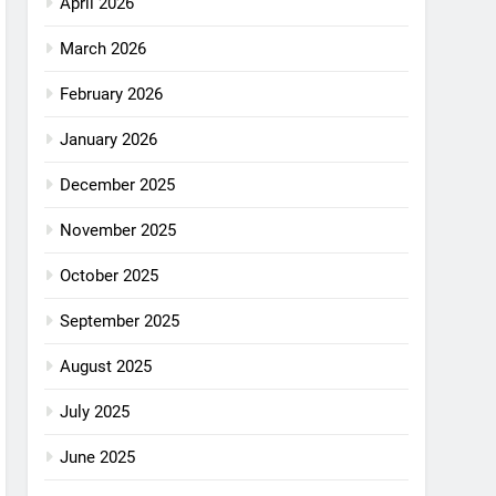
April 2026
March 2026
February 2026
January 2026
December 2025
November 2025
October 2025
September 2025
August 2025
July 2025
June 2025