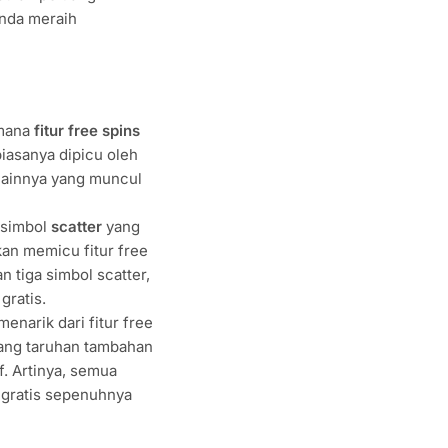
Anda meraih
imana
fitur free spins
 biasanya dipicu oleh
lainnya yang muncul
 simbol
scatter
yang
kan memicu fitur free
 tiga simbol scatter,
gratis.
menarik dari fitur free
ang taruhan tambahan
f. Artinya, semua
 gratis sepenuhnya