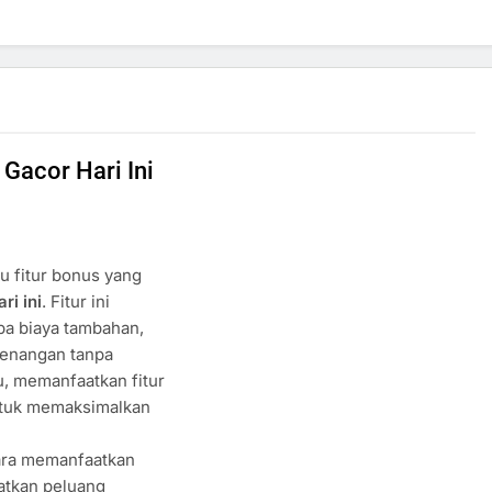
 Gacor Hari Ini
u fitur bonus yang
ri ini
. Fitur ini
a biaya tambahan,
menangan tanpa
u, memanfaatkan fitur
untuk memaksimalkan
cara memanfaatkan
tkan peluang