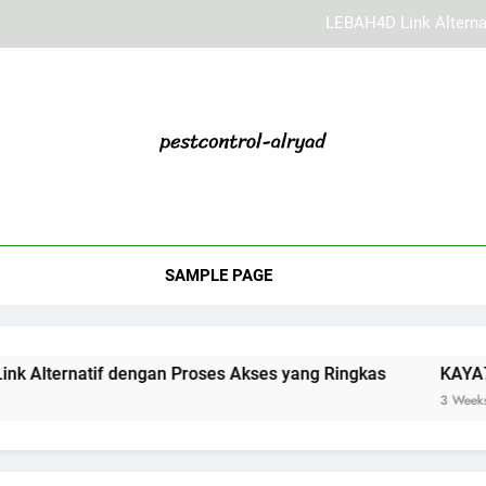
LEBAH4D Link Alterna
KAYA787 Alternatif dengan Si
Cara Mengatasi KAYA787 Alt
EDWINSLOT Link Alternatif u
t Control Al Riyadh
LEBAH4D Link Alterna
rol Al Riyadh Memberikan Layanan Pengendalian Hama Profesi
KAYA787 Alternatif dengan Si
SAMPLE PAGE
Cara Mengatasi KAYA787 Alt
if dengan Proses Akses yang Ringkas
KAYA787 Alternat
3 Weeks Ago