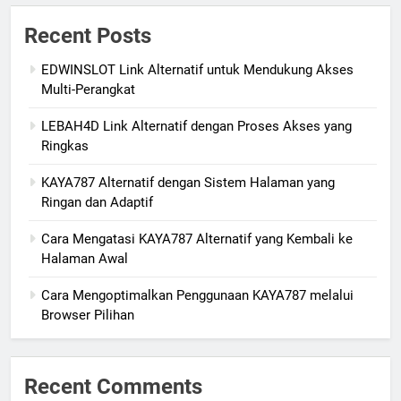
Recent Posts
EDWINSLOT Link Alternatif untuk Mendukung Akses
Multi-Perangkat
LEBAH4D Link Alternatif dengan Proses Akses yang
Ringkas
KAYA787 Alternatif dengan Sistem Halaman yang
Ringan dan Adaptif
Cara Mengatasi KAYA787 Alternatif yang Kembali ke
Halaman Awal
Cara Mengoptimalkan Penggunaan KAYA787 melalui
Browser Pilihan
Recent Comments