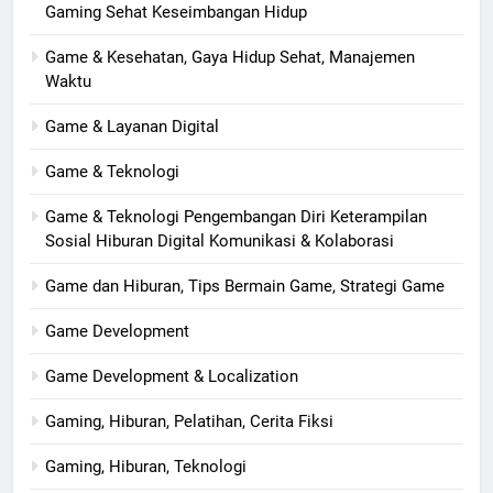
Gaming Sehat Keseimbangan Hidup
Game & Kesehatan, Gaya Hidup Sehat, Manajemen
Waktu
Game & Layanan Digital
Game & Teknologi
Game & Teknologi Pengembangan Diri Keterampilan
Sosial Hiburan Digital Komunikasi & Kolaborasi
Game dan Hiburan, Tips Bermain Game, Strategi Game
Game Development
Game Development & Localization
Gaming, Hiburan, Pelatihan, Cerita Fiksi
Gaming, Hiburan, Teknologi