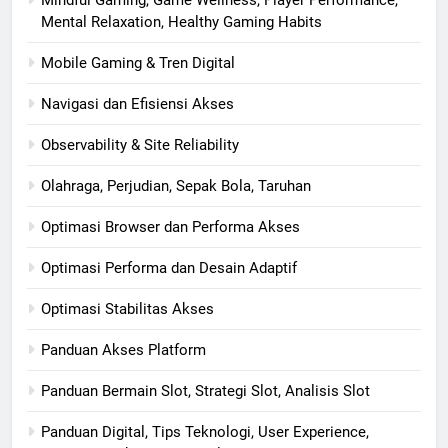
Mindful Gaming, Game Wellness, Player Performance,
Mental Relaxation, Healthy Gaming Habits
Mobile Gaming & Tren Digital
Navigasi dan Efisiensi Akses
Observability & Site Reliability
Olahraga, Perjudian, Sepak Bola, Taruhan
Optimasi Browser dan Performa Akses
Optimasi Performa dan Desain Adaptif
Optimasi Stabilitas Akses
Panduan Akses Platform
Panduan Bermain Slot, Strategi Slot, Analisis Slot
Panduan Digital, Tips Teknologi, User Experience,