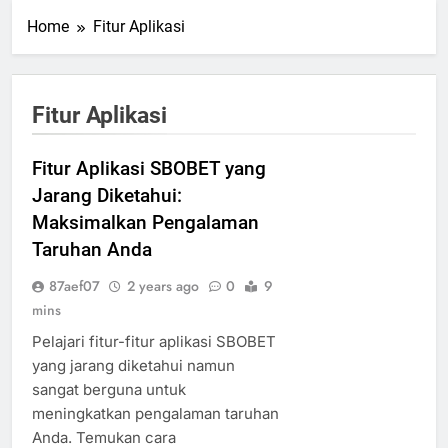
Home
Fitur Aplikasi
Fitur Aplikasi
Fitur Aplikasi SBOBET yang
Jarang Diketahui:
Maksimalkan Pengalaman
Taruhan Anda
87aef07
2 years ago
0
9
mins
Pelajari fitur-fitur aplikasi SBOBET
yang jarang diketahui namun
sangat berguna untuk
meningkatkan pengalaman taruhan
Anda. Temukan cara