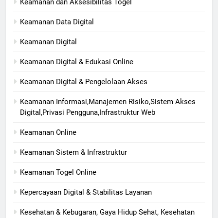
Keamanan dan Aksesibilitas Togel
Keamanan Data Digital
Keamanan Digital
Keamanan Digital & Edukasi Online
Keamanan Digital & Pengelolaan Akses
Keamanan Informasi,Manajemen Risiko,Sistem Akses
Digital,Privasi Pengguna,Infrastruktur Web
Keamanan Online
Keamanan Sistem & Infrastruktur
Keamanan Togel Online
Kepercayaan Digital & Stabilitas Layanan
Kesehatan & Kebugaran, Gaya Hidup Sehat, Kesehatan