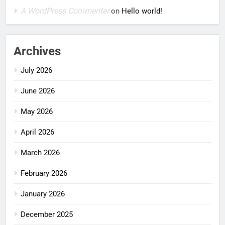
A WordPress Commenter
on
Hello world!
Archives
July 2026
June 2026
May 2026
April 2026
March 2026
February 2026
January 2026
December 2025