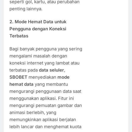
seperti gol, kartu, atau perubahan
penting lainnya.
2.
Mode Hemat Data untuk
Pengguna dengan Koneksi
Terbatas
Bagi banyak pengguna yang sering
mengalami masalah dengan
koneksi internet yang lambat atau
terbatas pada
data seluler
,
SBOBET
menyediakan
mode
hemat data
yang membantu
mengurangi penggunaan data saat
menggunakan aplikasi. Fitur ini
mengurangi pemuatan gambar dan
animasi berlebih, yang
memungkinkan aplikasi berjalan
lebih lancar dan menghemat kuota