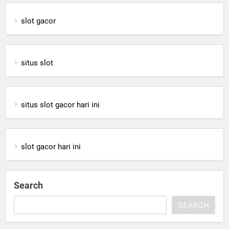
slot gacor
situs slot
situs slot gacor hari ini
slot gacor hari ini
Search
SEARCH