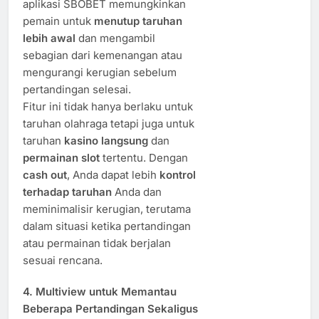
aplikasi SBOBET memungkinkan
pemain untuk
menutup taruhan
lebih awal
dan mengambil
sebagian dari kemenangan atau
mengurangi kerugian sebelum
pertandingan selesai.
Fitur ini tidak hanya berlaku untuk
taruhan olahraga tetapi juga untuk
taruhan
kasino langsung
dan
permainan slot
tertentu. Dengan
cash out
, Anda dapat lebih
kontrol
terhadap taruhan
Anda dan
meminimalisir kerugian, terutama
dalam situasi ketika pertandingan
atau permainan tidak berjalan
sesuai rencana.
4.
Multiview untuk Memantau
Beberapa Pertandingan Sekaligus