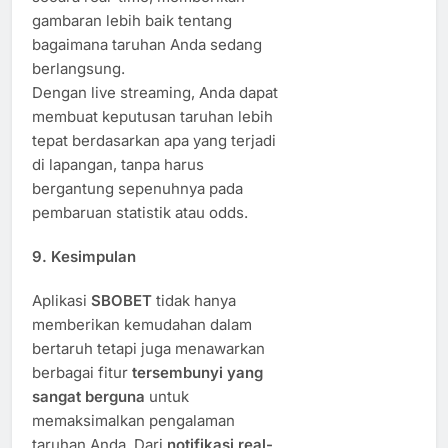
gambaran lebih baik tentang
bagaimana taruhan Anda sedang
berlangsung.
Dengan live streaming, Anda dapat
membuat keputusan taruhan lebih
tepat berdasarkan apa yang terjadi
di lapangan, tanpa harus
bergantung sepenuhnya pada
pembaruan statistik atau odds.
9.
Kesimpulan
Aplikasi
SBOBET
tidak hanya
memberikan kemudahan dalam
bertaruh tetapi juga menawarkan
berbagai fitur
tersembunyi yang
sangat berguna
untuk
memaksimalkan pengalaman
taruhan Anda. Dari
notifikasi real-