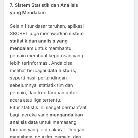
7.
Sistem Statistik dan Analisis
yang Mendalam
Selain fitur dasar taruhan, aplikasi
SBOBET juga menawarkan
sistem
statistik dan analisis yang
mendalam
untuk membantu
pemain membuat keputusan yang
lebih terinformasi. Anda bisa
melihat berbagai
data historis
,
seperti hasil pertandingan
sebelumnya, statistik tim dan
pemain, dan tren taruhan untuk
acara atau liga tertentu.
Fitur statistik ini sangat bermanfaat
bagi mereka yang
mengandalkan
analisis data
untuk memasang
taruhan yang lebih akurat. Dengan
memahami pola tim, pemain, dan