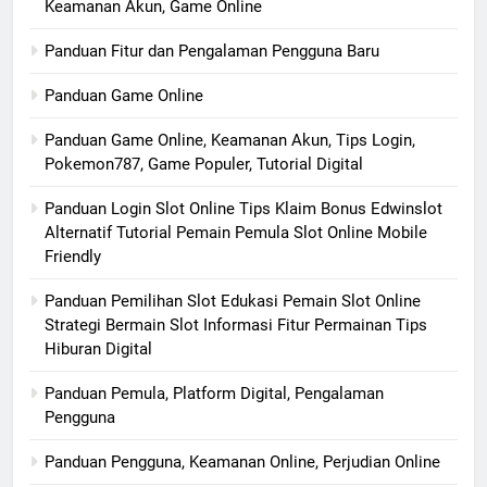
Keamanan Akun, Game Online
Panduan Fitur dan Pengalaman Pengguna Baru
Panduan Game Online
Panduan Game Online, Keamanan Akun, Tips Login,
Pokemon787, Game Populer, Tutorial Digital
Panduan Login Slot Online Tips Klaim Bonus Edwinslot
Alternatif Tutorial Pemain Pemula Slot Online Mobile
Friendly
Panduan Pemilihan Slot Edukasi Pemain Slot Online
Strategi Bermain Slot Informasi Fitur Permainan Tips
Hiburan Digital
Panduan Pemula, Platform Digital, Pengalaman
Pengguna
Panduan Pengguna, Keamanan Online, Perjudian Online