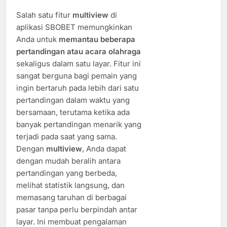
Salah satu fitur
multiview
di
aplikasi SBOBET memungkinkan
Anda untuk
memantau beberapa
pertandingan atau acara olahraga
sekaligus dalam satu layar. Fitur ini
sangat berguna bagi pemain yang
ingin bertaruh pada lebih dari satu
pertandingan dalam waktu yang
bersamaan, terutama ketika ada
banyak pertandingan menarik yang
terjadi pada saat yang sama.
Dengan
multiview
, Anda dapat
dengan mudah beralih antara
pertandingan yang berbeda,
melihat statistik langsung, dan
memasang taruhan di berbagai
pasar tanpa perlu berpindah antar
layar. Ini membuat pengalaman