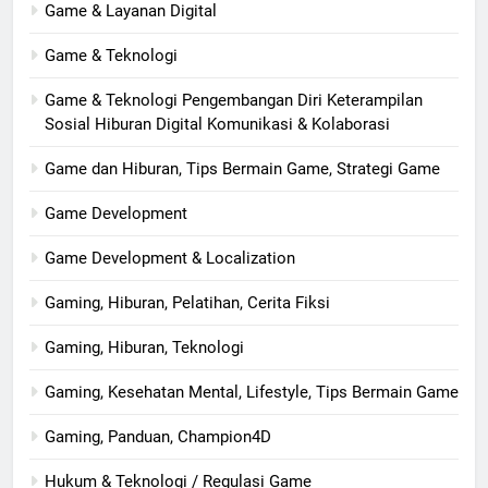
Game & Layanan Digital
Game & Teknologi
Game & Teknologi Pengembangan Diri Keterampilan
Sosial Hiburan Digital Komunikasi & Kolaborasi
Game dan Hiburan, Tips Bermain Game, Strategi Game
Game Development
Game Development & Localization
Gaming, Hiburan, Pelatihan, Cerita Fiksi
Gaming, Hiburan, Teknologi
Gaming, Kesehatan Mental, Lifestyle, Tips Bermain Game
Gaming, Panduan, Champion4D
Hukum & Teknologi / Regulasi Game