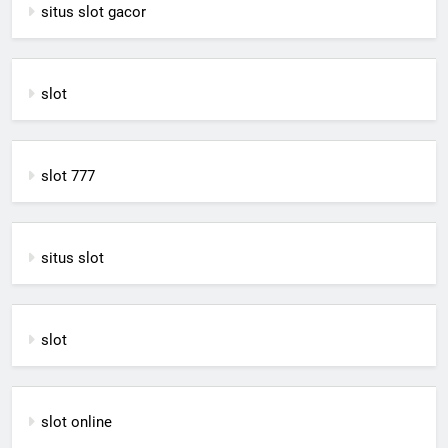
situs slot gacor
slot
slot 777
situs slot
slot
slot online