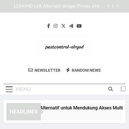
Skip
KAYA787 Alternatif dengan Sistem Halaman yang
to
Ringan dan Adaptif
content
Cara Mengatasi KAYA787 Alternatif yang Kembali
ke Halaman Awal
EDWINSLOT Link Alternatif untuk Mendukung
Akses Multi-Perangkat
LEBAH4D Link Alternatif dengan Proses Akses
yang Ringkas
KAYA787 Alternatif dengan Sistem Halaman yang
Ringan dan Adaptif
Pest Control Al
Pest Control Al Riyadh Memberikan
Cara Mengatasi KAYA787 Alternatif yang Kembali
NEWSLETTER
RANDOM NEWS
Riyadh
ke Halaman Awal
Layanan Pengendalian Hama Profesional
Untuk Melindungi Rumah Dan Bisnis Anda.
MENU
WINSLOT Link Alternatif untuk Mendukung Akses Multi-Peran
HEADLINES
Weeks Ago