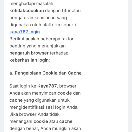
menghadapi masalah
ketidakcocokan
dengan fitur atau
pengaturan keamanan yang
digunakan oleh platform seperti
kaya787 login
.
Berikut adalah beberapa faktor
penting yang menunjukkan
pengaruh browser
terhadap
keberhasilan login
:
a.
Pengelolaan Cookie dan Cache
Saat login ke
Kaya787
, browser
Anda akan menyimpan
cookie
dan
cache
yang digunakan untuk
mengidentifikasi sesi login Anda.
Jika browser Anda tidak
menangani
cookie
atau
cache
dengan benar, Anda mungkin akan