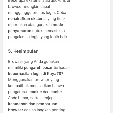
Beberapa ekstensi atau add-ons di
browser mungkin dapat
mengganggu proses login. Coba
nonaktifkan ekstensi
yang tidak
diperlukan atau gunakan
mode
penyamaran
untuk memastikan
pengalaman login yang lebih baik.
5.
Kesimpulan
Browser yang Anda gunakan
memiliki
pengaruh besar
terhadap
keberhasilan login di Kaya787
.
Menggunakan browser yang
kompatibel, memastikan bahwa
pengaturan
cookie
dan
cache
Anda benar, serta menjaga
keamanan dan pembaruan
browser
adalah langkah penting