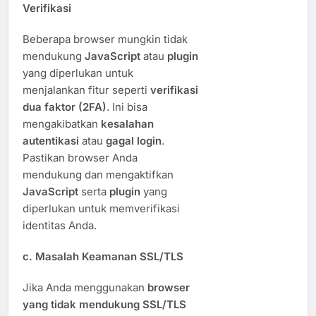
Verifikasi
Beberapa browser mungkin tidak
mendukung
JavaScript
atau
plugin
yang diperlukan untuk
menjalankan fitur seperti
verifikasi
dua faktor (2FA)
. Ini bisa
mengakibatkan
kesalahan
autentikasi
atau
gagal login
.
Pastikan browser Anda
mendukung dan mengaktifkan
JavaScript
serta
plugin
yang
diperlukan untuk memverifikasi
identitas Anda.
c.
Masalah Keamanan SSL/TLS
Jika Anda menggunakan
browser
yang tidak mendukung SSL/TLS