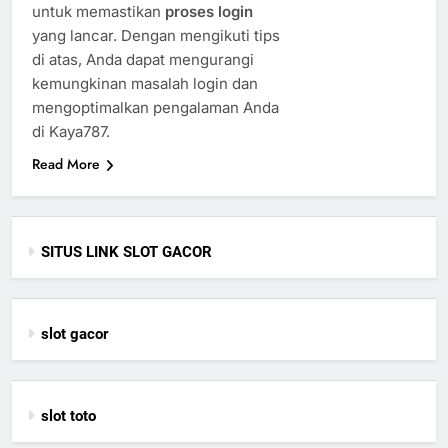
untuk memastikan
proses login
yang lancar. Dengan mengikuti tips
di atas, Anda dapat mengurangi
kemungkinan masalah login dan
mengoptimalkan pengalaman Anda
di Kaya787.
Read More
SITUS LINK SLOT GACOR
slot gacor
slot toto