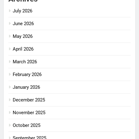
July 2026
June 2026
May 2026
April 2026
March 2026
February 2026
January 2026
December 2025
November 2025
October 2025
September 2025