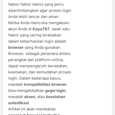
faktor-faktor teknis yang perlu
dipertimbangkan agar proses login
Anda lebih lancar dan aman.
Ketika Anda mencoba mengakses
akun Anda di
Kaya787
, salah satu
faktor yang sering terabaikan
dalam keberhasilan login adalah
browser
yang Anda gunakan.
Browser, sebagai perantara antara
perangkat dan platform online,
dapat mempengaruhi kecepatan,
keamanan, dan kemudahan proses
login. Dalam beberapa kasus,
masalah
kompatibilitas browser
bisa mengakibatkan
gagal login
,
masalah
akses
, atau
kesalahan
autentikasi
.
Artikel ini akan membahas