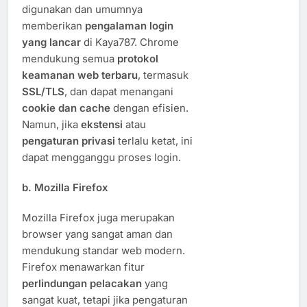
digunakan dan umumnya
memberikan
pengalaman login
yang lancar
di Kaya787. Chrome
mendukung semua
protokol
keamanan web terbaru
, termasuk
SSL/TLS
, dan dapat menangani
cookie dan cache
dengan efisien.
Namun, jika
ekstensi
atau
pengaturan privasi
terlalu ketat, ini
dapat mengganggu proses login.
b.
Mozilla Firefox
Mozilla Firefox juga merupakan
browser yang sangat aman dan
mendukung standar web modern.
Firefox menawarkan fitur
perlindungan pelacakan
yang
sangat kuat, tetapi jika pengaturan