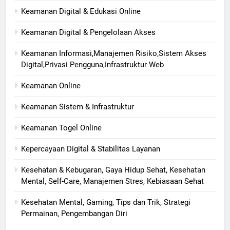
Keamanan Digital & Edukasi Online
Keamanan Digital & Pengelolaan Akses
Keamanan Informasi,Manajemen Risiko,Sistem Akses
Digital,Privasi Pengguna,Infrastruktur Web
Keamanan Online
Keamanan Sistem & Infrastruktur
Keamanan Togel Online
Kepercayaan Digital & Stabilitas Layanan
Kesehatan & Kebugaran, Gaya Hidup Sehat, Kesehatan
Mental, Self-Care, Manajemen Stres, Kebiasaan Sehat
Kesehatan Mental, Gaming, Tips dan Trik, Strategi
Permainan, Pengembangan Diri