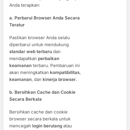
Anda terapkan:
a.
Perbarui Browser Anda Secara
Teratur
Pastikan browser Anda selalu
diperbarui untuk mendukung
standar web terbaru
dan
mendapatkan
perbaikan
keamanan
terbaru. Pembaruan ini
akan meningkatkan
kompatibilitas
,
keamanan
, dan
kinerja browser
.
b.
Bersihkan Cache dan Cookie
Secara Berkala
Bersihkan cache dan cookie
browser secara berkala untuk
mencegah
login berulang
atau