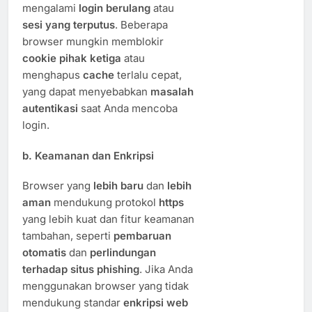
mengalami
login berulang
atau
sesi yang terputus
. Beberapa
browser mungkin memblokir
cookie pihak ketiga
atau
menghapus
cache
terlalu cepat,
yang dapat menyebabkan
masalah
autentikasi
saat Anda mencoba
login.
b.
Keamanan dan Enkripsi
Browser yang
lebih baru
dan
lebih
aman
mendukung protokol
https
yang lebih kuat dan fitur keamanan
tambahan, seperti
pembaruan
otomatis
dan
perlindungan
terhadap situs phishing
. Jika Anda
menggunakan browser yang tidak
mendukung standar
enkripsi web