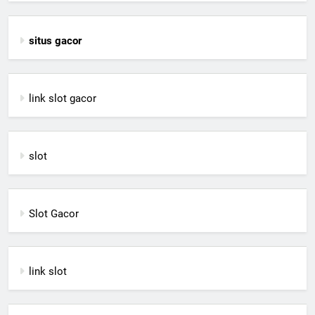
situs gacor
link slot gacor
slot
Slot Gacor
link slot