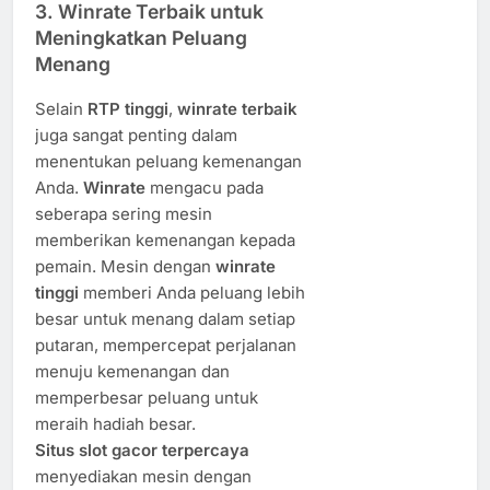
3.
Winrate Terbaik untuk
Meningkatkan Peluang
Menang
Selain
RTP tinggi
,
winrate terbaik
juga sangat penting dalam
menentukan peluang kemenangan
Anda.
Winrate
mengacu pada
seberapa sering mesin
memberikan kemenangan kepada
pemain. Mesin dengan
winrate
tinggi
memberi Anda peluang lebih
besar untuk menang dalam setiap
putaran, mempercepat perjalanan
menuju kemenangan dan
memperbesar peluang untuk
meraih hadiah besar.
Situs slot gacor terpercaya
menyediakan mesin dengan