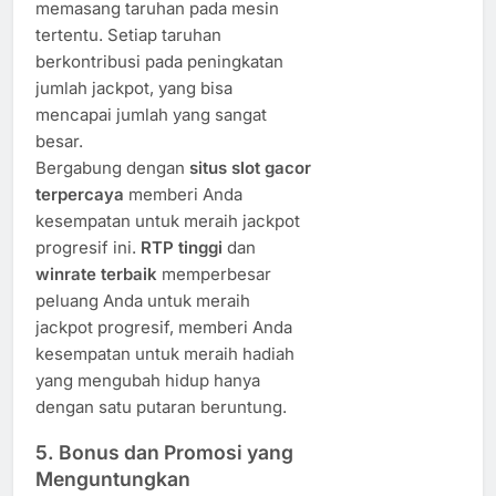
memasang taruhan pada mesin
tertentu. Setiap taruhan
berkontribusi pada peningkatan
jumlah jackpot, yang bisa
mencapai jumlah yang sangat
besar.
Bergabung dengan
situs slot gacor
terpercaya
memberi Anda
kesempatan untuk meraih jackpot
progresif ini.
RTP tinggi
dan
winrate terbaik
memperbesar
peluang Anda untuk meraih
jackpot progresif, memberi Anda
kesempatan untuk meraih hadiah
yang mengubah hidup hanya
dengan satu putaran beruntung.
5.
Bonus dan Promosi yang
Menguntungkan