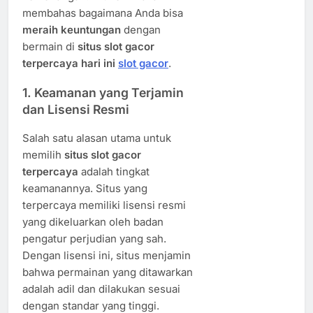
membahas bagaimana Anda bisa
meraih keuntungan
dengan
bermain di
situs slot gacor
terpercaya hari ini
slot gacor
.
1.
Keamanan yang Terjamin
dan Lisensi Resmi
Salah satu alasan utama untuk
memilih
situs slot gacor
terpercaya
adalah tingkat
keamanannya. Situs yang
terpercaya memiliki lisensi resmi
yang dikeluarkan oleh badan
pengatur perjudian yang sah.
Dengan lisensi ini, situs menjamin
bahwa permainan yang ditawarkan
adalah adil dan dilakukan sesuai
dengan standar yang tinggi.