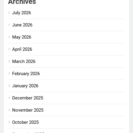
Archives
July 2026
June 2026
May 2026
April 2026
March 2026
February 2026
January 2026
December 2025
November 2025
October 2025