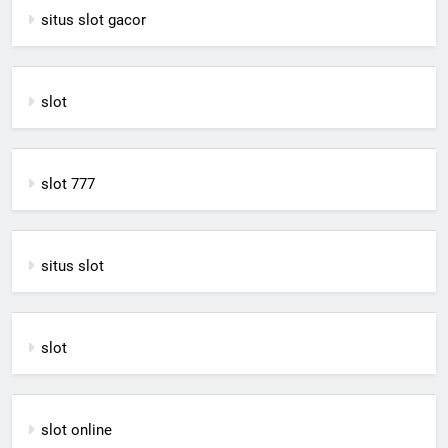
situs slot gacor
slot
slot 777
situs slot
slot
slot online