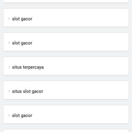
slot gacor
slot gacor
situs terpercaya
situs slot gacor
slot gacor