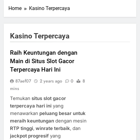
Home
Kasino Terpercaya
Kasino Terpercaya
Raih Keuntungan dengan
Main di Situs Slot Gacor
Terpercaya Hari Ini
87aef07
2 years ago
0
8
mins
Temukan
situs slot gacor
terpercaya hari ini
yang
menawarkan
peluang besar untuk
meraih keuntungan
dengan mesin
RTP tinggi
,
winrate terbaik
, dan
jackpot progresif
yang