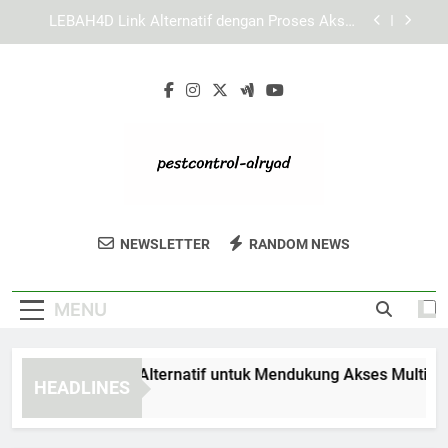
Skip
KAYA787 Alternatif dengan Sistem Halaman yang
to
Ringan dan Adaptif
content
Cara Mengatasi KAYA787 Alternatif yang Kembali
ke Halaman Awal
EDWINSLOT Link Alternatif untuk Mendukung
Akses Multi-Perangkat
LEBAH4D Link Alternatif dengan Proses Akses
yang Ringkas
KAYA787 Alternatif dengan Sistem Halaman yang
Ringan dan Adaptif
Pest Control Al
Pest Control Al Riyadh Memberikan
Cara Mengatasi KAYA787 Alternatif yang Kembali
NEWSLETTER
RANDOM NEWS
Riyadh
ke Halaman Awal
Layanan Pengendalian Hama Profesional
Untuk Melindungi Rumah Dan Bisnis Anda.
MENU
WINSLOT Link Alternatif untuk Mendukung Akses Multi-Peran
HEADLINES
Weeks Ago