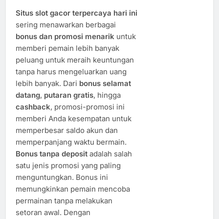
Situs slot gacor terpercaya hari ini
sering menawarkan berbagai
bonus dan promosi menarik
untuk
memberi pemain lebih banyak
peluang untuk meraih keuntungan
tanpa harus mengeluarkan uang
lebih banyak. Dari
bonus selamat
datang
,
putaran gratis
, hingga
cashback
, promosi-promosi ini
memberi Anda kesempatan untuk
memperbesar saldo akun dan
memperpanjang waktu bermain.
Bonus tanpa deposit
adalah salah
satu jenis promosi yang paling
menguntungkan. Bonus ini
memungkinkan pemain mencoba
permainan tanpa melakukan
setoran awal. Dengan