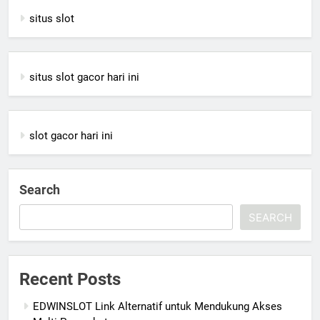
situs slot
situs slot gacor hari ini
slot gacor hari ini
Search
SEARCH
Recent Posts
EDWINSLOT Link Alternatif untuk Mendukung Akses