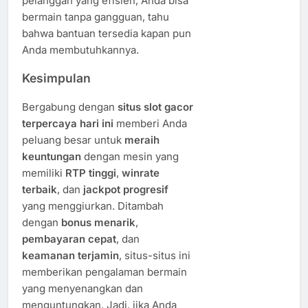
pelanggan yang efisien, Anda bisa
bermain tanpa gangguan, tahu
bahwa bantuan tersedia kapan pun
Anda membutuhkannya.
Kesimpulan
Bergabung dengan
situs slot gacor
terpercaya hari ini
memberi Anda
peluang besar untuk
meraih
keuntungan
dengan mesin yang
memiliki
RTP tinggi
,
winrate
terbaik
, dan
jackpot progresif
yang menggiurkan. Ditambah
dengan
bonus menarik
,
pembayaran cepat
, dan
keamanan terjamin
, situs-situs ini
memberikan pengalaman bermain
yang menyenangkan dan
menguntungkan. Jadi, jika Anda