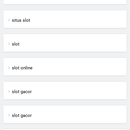
situs slot
slot
slot online
slot gacor
slot gacor