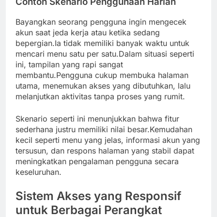
Contoh Skenario Penggunaan Harian
Bayangkan seorang pengguna ingin mengecek
akun saat jeda kerja atau ketika sedang
bepergian.Ia tidak memiliki banyak waktu untuk
mencari menu satu per satu.Dalam situasi seperti
ini, tampilan yang rapi sangat
membantu.Pengguna cukup membuka halaman
utama, menemukan akses yang dibutuhkan, lalu
melanjutkan aktivitas tanpa proses yang rumit.
Skenario seperti ini menunjukkan bahwa fitur
sederhana justru memiliki nilai besar.Kemudahan
kecil seperti menu yang jelas, informasi akun yang
tersusun, dan respons halaman yang stabil dapat
meningkatkan pengalaman pengguna secara
keseluruhan.
Sistem Akses yang Responsif
untuk Berbagai Perangkat