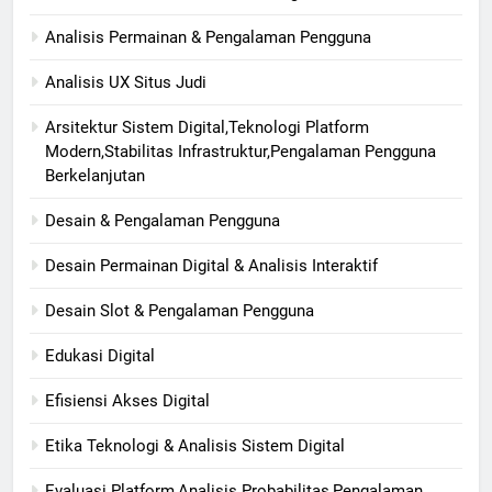
Analisis Permainan & Pengalaman Pengguna
Analisis UX Situs Judi
Arsitektur Sistem Digital,Teknologi Platform
Modern,Stabilitas Infrastruktur,Pengalaman Pengguna
Berkelanjutan
Desain & Pengalaman Pengguna
Desain Permainan Digital & Analisis Interaktif
Desain Slot & Pengalaman Pengguna
Edukasi Digital
Efisiensi Akses Digital
Etika Teknologi & Analisis Sistem Digital
Evaluasi Platform,Analisis Probabilitas,Pengalaman