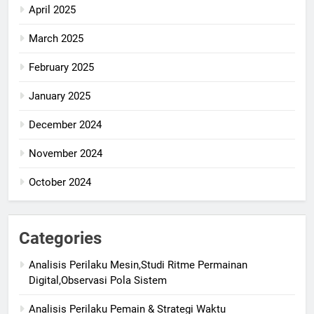
April 2025
March 2025
February 2025
January 2025
December 2024
November 2024
October 2024
Categories
Analisis Perilaku Mesin,Studi Ritme Permainan
Digital,Observasi Pola Sistem
Analisis Perilaku Pemain & Strategi Waktu