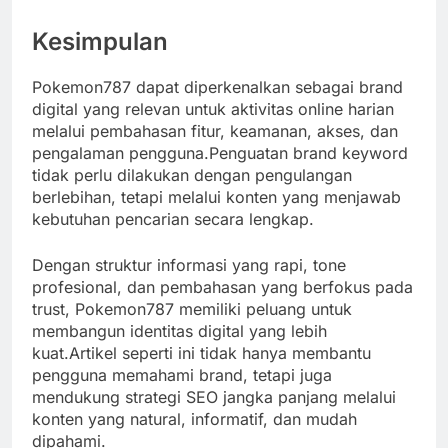
Kesimpulan
Pokemon787 dapat diperkenalkan sebagai brand
digital yang relevan untuk aktivitas online harian
melalui pembahasan fitur, keamanan, akses, dan
pengalaman pengguna.Penguatan brand keyword
tidak perlu dilakukan dengan pengulangan
berlebihan, tetapi melalui konten yang menjawab
kebutuhan pencarian secara lengkap.
Dengan struktur informasi yang rapi, tone
profesional, dan pembahasan yang berfokus pada
trust, Pokemon787 memiliki peluang untuk
membangun identitas digital yang lebih
kuat.Artikel seperti ini tidak hanya membantu
pengguna memahami brand, tetapi juga
mendukung strategi SEO jangka panjang melalui
konten yang natural, informatif, dan mudah
dipahami.