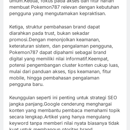
umum.Kedua, fokus pada akses dan fitur harian
membuat Pokemon787 relevan dengan kebutuhan
pengguna yang mengutamakan kepraktisan.
Ketiga, struktur pembahasan brand dapat
diarahkan pada trust, bukan sekadar
promosi.Dengan menonjolkan keamanan,
keteraturan sistem, dan pengalaman pengguna,
Pokemon787 dapat dipahami sebagai brand
digital yang memiliki nilai informatif.Keempat,
potensi pengembangan cluster konten cukup luas,
mulai dari panduan akses, tips keamanan, fitur
mobile, hingga pembahasan pengalaman
pengguna baru.
Keunggulan seperti ini penting untuk strategi SEO
jangka panjang.Google cenderung menghargai
konten yang membantu pembaca memahami topik
secara lengkap.Artikel yang hanya mengulang
keyword tanpa memberi nilai nyata biasanya tidak
kuat untuk membangun otoritas brand.