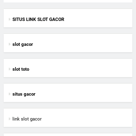
SITUS LINK SLOT GACOR
slot gacor
slot toto
situs gacor
link slot gacor