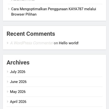
Cara Mengoptimalkan Penggunaan KAYA787 melalui
Browser Pilihan
Recent Comments
A WordPress Commenter
on
Hello world!
Archives
July 2026
June 2026
May 2026
April 2026