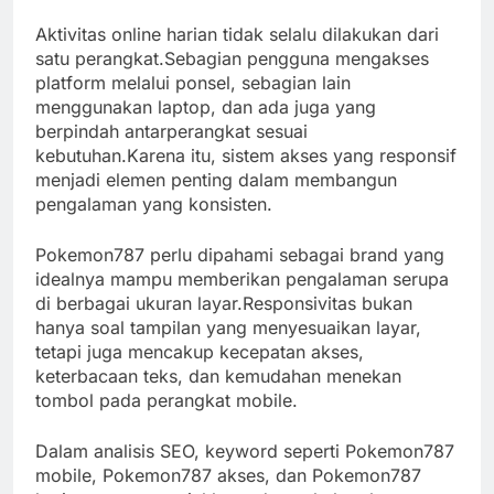
Aktivitas online harian tidak selalu dilakukan dari
satu perangkat.Sebagian pengguna mengakses
platform melalui ponsel, sebagian lain
menggunakan laptop, dan ada juga yang
berpindah antarperangkat sesuai
kebutuhan.Karena itu, sistem akses yang responsif
menjadi elemen penting dalam membangun
pengalaman yang konsisten.
Pokemon787 perlu dipahami sebagai brand yang
idealnya mampu memberikan pengalaman serupa
di berbagai ukuran layar.Responsivitas bukan
hanya soal tampilan yang menyesuaikan layar,
tetapi juga mencakup kecepatan akses,
keterbacaan teks, dan kemudahan menekan
tombol pada perangkat mobile.
Dalam analisis SEO, keyword seperti Pokemon787
mobile, Pokemon787 akses, dan Pokemon787