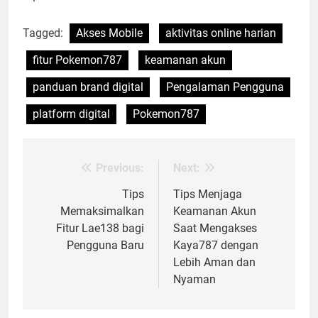
Tagged:
Akses Mobile
aktivitas online harian
fitur Pokemon787
keamanan akun
panduan brand digital
Pengalaman Pengguna
platform digital
Pokemon787
Previous:
Next:
Post
navigation
Tips
Tips Menjaga
Memaksimalkan
Keamanan Akun
Fitur Lae138 bagi
Saat Mengakses
Pengguna Baru
Kaya787 dengan
Lebih Aman dan
Nyaman