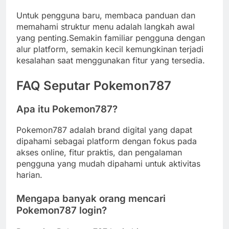
Untuk pengguna baru, membaca panduan dan
memahami struktur menu adalah langkah awal
yang penting.Semakin familiar pengguna dengan
alur platform, semakin kecil kemungkinan terjadi
kesalahan saat menggunakan fitur yang tersedia.
FAQ Seputar Pokemon787
Apa itu Pokemon787?
Pokemon787 adalah brand digital yang dapat
dipahami sebagai platform dengan fokus pada
akses online, fitur praktis, dan pengalaman
pengguna yang mudah dipahami untuk aktivitas
harian.
Mengapa banyak orang mencari
Pokemon787 login?