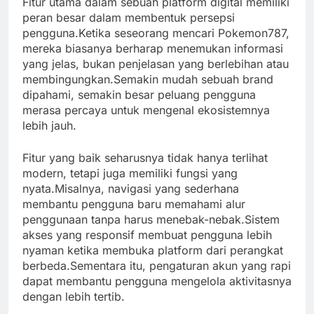
Fitur utama dalam sebuah platform digital memiliki
peran besar dalam membentuk persepsi
pengguna.Ketika seseorang mencari Pokemon787,
mereka biasanya berharap menemukan informasi
yang jelas, bukan penjelasan yang berlebihan atau
membingungkan.Semakin mudah sebuah brand
dipahami, semakin besar peluang pengguna
merasa percaya untuk mengenal ekosistemnya
lebih jauh.
Fitur yang baik seharusnya tidak hanya terlihat
modern, tetapi juga memiliki fungsi yang
nyata.Misalnya, navigasi yang sederhana
membantu pengguna baru memahami alur
penggunaan tanpa harus menebak-nebak.Sistem
akses yang responsif membuat pengguna lebih
nyaman ketika membuka platform dari perangkat
berbeda.Sementara itu, pengaturan akun yang rapi
dapat membantu pengguna mengelola aktivitasnya
dengan lebih tertib.